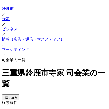
／
鈴鹿市
／
寺家
／
ビジネス
／
情報（広告・通信・マスメディア）
／
マーケティング
／
司会業の一覧
三重県鈴鹿市寺家 司会業の一
覧
絞り込み
検索条件