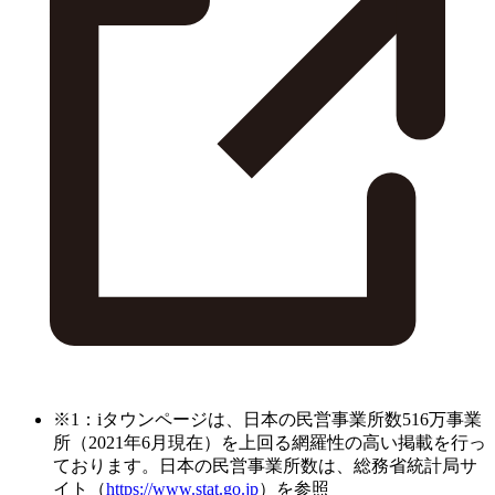
※1：iタウンページは、日本の民営事業所数516万事業
所（2021年6月現在）を上回る網羅性の高い掲載を行っ
ております。日本の民営事業所数は、総務省統計局サ
イト（
https://www.stat.go.jp
）を参照