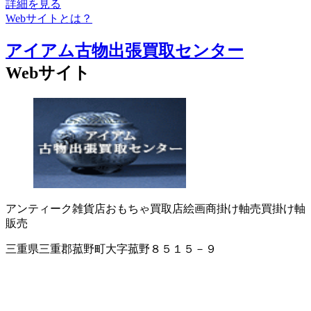
詳細を見る
Webサイトとは？
アイアム古物出張買取センター
Webサイト
アンティーク雑貨店
おもちゃ買取店
絵画商
掛け軸売買
掛け軸
販売
三重県三重郡菰野町大字菰野８５１５－９