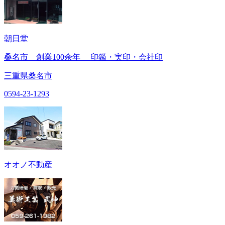
朝日堂
桑名市 創業100余年 印鑑・実印・会社印
三重県桑名市
0594-23-1293
オオノ不動産