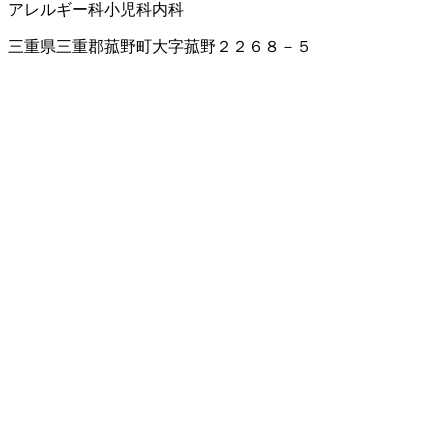
アレルギー科
小児科
内科
三重県三重郡菰野町大字菰野２２６８－５