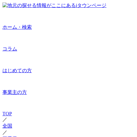
ホーム・検索
コラム
はじめての方
事業主の方
TOP
／
全国
／