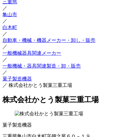
三重県
／
亀山市
／
白木町
／
自動車・機械・機器メーカー・卸し・販売
／
一般機械器具関連メーカー
／
一般機械・器具関連製造・卸・販売
／
菓子製造機器
／
株式会社かとう製菓三重工場
株式会社かとう製菓三重工場
菓子製造機器
三重県亀山市白木町字押之尾６０－１９