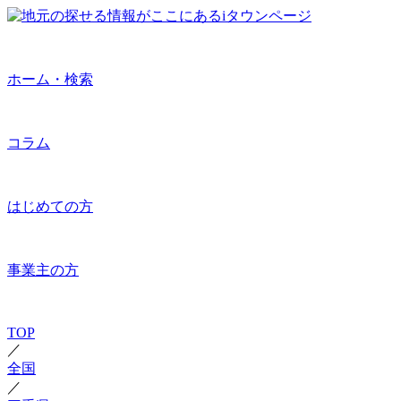
ホーム・検索
コラム
はじめての方
事業主の方
TOP
／
全国
／