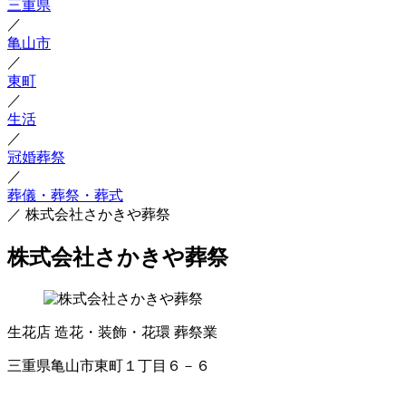
三重県
／
亀山市
／
東町
／
生活
／
冠婚葬祭
／
葬儀・葬祭・葬式
／
株式会社さかきや葬祭
株式会社さかきや葬祭
生花店
造花・装飾・花環
葬祭業
三重県亀山市東町１丁目６－６