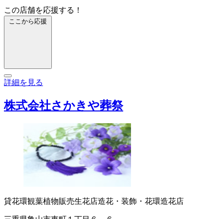
この店舗を応援する！
ここから応援
詳細を見る
株式会社さかきや葬祭
貸花環
観葉植物販売
生花店
造花・装飾・花環
造花店