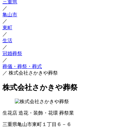
三重県
／
亀山市
／
東町
／
生活
／
冠婚葬祭
／
葬儀・葬祭・葬式
／
株式会社さかきや葬祭
株式会社さかきや葬祭
生花店
造花・装飾・花環
葬祭業
三重県亀山市東町１丁目６－６