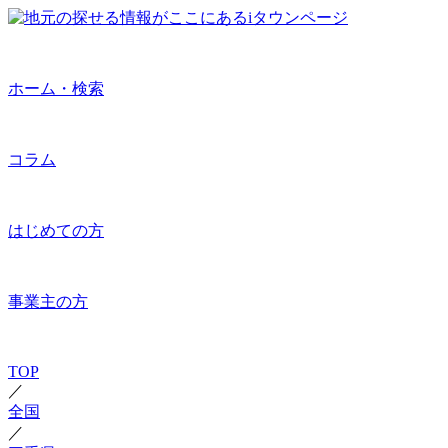
ホーム・検索
コラム
はじめての方
事業主の方
TOP
／
全国
／