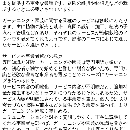
出を提供する重要な業種です。庭園の維持や鉢植えなどの栽
培するときに必要とされています。
ガーデニング・園芸に関する業種のサービスは多岐にわたり
ます。主に植物の販売と栽培、庭園の設計・施工、植物の手
入れ・管理などがあり、それぞれのサービスが植物栽培のノ
ウハウを教えてくれるようです。顧客のニーズに応じて適し
たサービスを選択できます。
サービスや事業者選びの観点
専門知識と経験：ガーデニングや園芸は専門用語が多いた
め、初心者が独学で始めると難しい場合が多いため、専門知
識と経験が豊富な事業者を選ぶことでスムーズにガーデニン
グを始められる。
サービス内容の明瞭化：サービス内容が不明瞭だと、追加料
金が発生するなどトラブルにつながるおそれもあるため、サ
ービス内容が明確にされている事業者を選ぶ。個人では取り
寄せづらい肥料や苗木などを提供できる業者を選べば、より
ガーデニングを幅広く楽しめる。
コミュニケーションと対応：質問しやすく、丁寧に説明して
くれる事業者を選べば、ガーデニングや園芸の知識を聞きや
すいため、ユーザーの知識も深くなり、より庭づくりを楽し