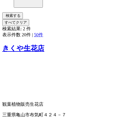
検索する
すべてクリア
検索結果:
2
件
表示件数
20件
|
50件
きくや生花店
観葉植物販売
生花店
三重県亀山市布気町４２４－７