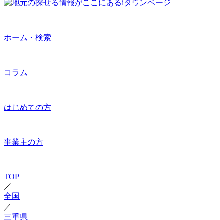
ホーム・検索
コラム
はじめての方
事業主の方
TOP
／
全国
／
三重県