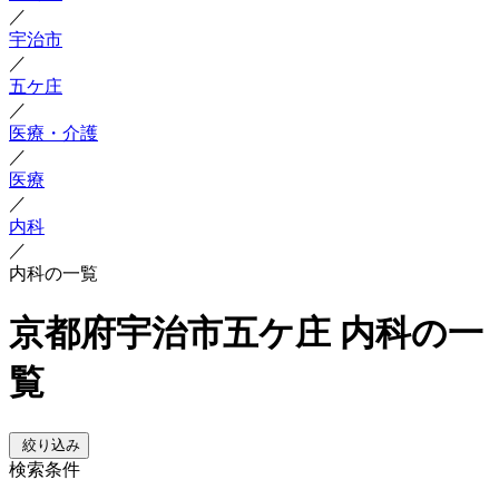
／
宇治市
／
五ケ庄
／
医療・介護
／
医療
／
内科
／
内科の一覧
京都府宇治市五ケ庄 内科の一
覧
絞り込み
検索条件