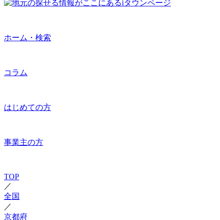
ホーム・検索
コラム
はじめての方
事業主の方
TOP
／
全国
／
京都府