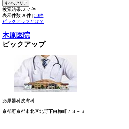
すべてクリア
検索結果:
257
件
表示件数
20件
|
50件
ピックアップとは？
木原医院
ピックアップ
泌尿器科
皮膚科
京都府京都市北区北野下白梅町７３－３