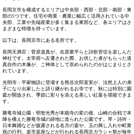
長岡京市を構成するエリアは中央部・西部・北部・南部・東
部の5つです。住宅や商業・農業に幅広く活用されている中
央部、工業や先端産業が多く集まる東部など、各エリアはさ
まざまな特徴を持っています。
以下は、長岡京市にある名所です。
長岡天満宮：菅原道真が、在原業平らと詩歌管弦を楽しんだ
神社です。太宰府へ左遷された際、お供した者がもらった道
真自作の木像が、ご神体として崇められたのがはじまりとさ
れています。
光明寺：平家物語に登場する熊谷次郎直実が、法然上人の弟
子になり出家したと語り継がれるお寺です。秋には特別に園
庭が開放され、季節に彩りを添える美しい紅葉を堪能できま
す。
勝竜寺城公園：明智光秀が本能寺の変の後、山崎の合戦で本
陣を構えた勝竜寺城の跡地に造られた公園です。琴・詩吟・
日本舞踊などが披露される名月の宴や、玉の興し入れや町衆
祝の行列、楽市楽座などが行われる長岡京ガラシャ祭が毎年