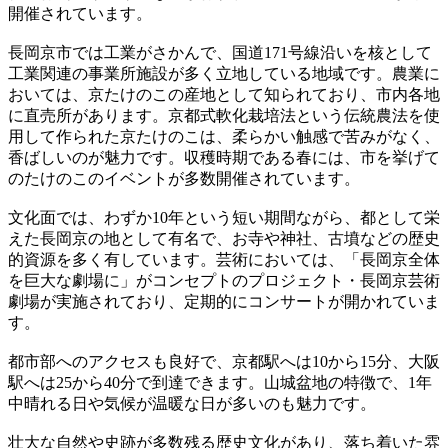
開催されています。
長岡京市では工業がさかんで、国道171号線沿いを核として
工業関連の事業所施設が多く立地している地域です。農業に
おいては、京たけのこの産地として知られており、市内各地
に直売所があります。京都式軟化栽培法という伝統農法を使
用して作られた京たけのこは、柔らかい触感で苦みがなく、
香ばしいのが魅力です。収穫時期である春には、市を挙げて
のたけのこのイベントが多数開催されています。
文化面では、わずか10年という短い期間ながら、都として栄
えた長岡京の地として有名で、お寺や神社、古墳などの歴史
的資源を多く有しています。芸術においては、「長岡京全体
を巨大な劇場に」がコンセプトのプロジェクト・長岡京芸術
劇場が実施されており、定期的にコンサートが開かれていま
す。
都市部へのアクセスも良好で、京都駅へは10から15分、大阪
駅へは25から40分で到達できます。山城盆地の特徴で、1年
中晴れる日や気候が温暖な日が多いのも魅力です。
壮大な自然や史跡が多数残る歴史文化があり、落ち着いた雰