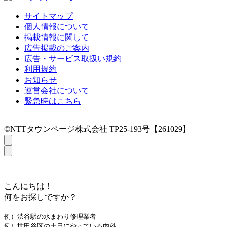
サイトマップ
個人情報について
掲載情報に関して
広告掲載のご案内
広告・サービス取扱い規約
利用規約
お知らせ
運営会社について
緊急時はこちら
©NTTタウンページ株式会社 TP25-193号【261029】
こんにちは！
何をお探しですか？
例）渋谷駅の水まわり修理業者
例）世田谷区の土日にやっている内科