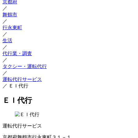
京都府
／
舞鶴市
／
行永東町
／
生活
／
代行業・調査
／
タクシー・運転代行
／
運転代行サービス
／
ＥＩ代行
ＥＩ代行
運転代行サービス
京都府舞鶴市行永東町３１－１