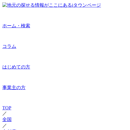
ホーム・検索
コラム
はじめての方
事業主の方
TOP
／
全国
／