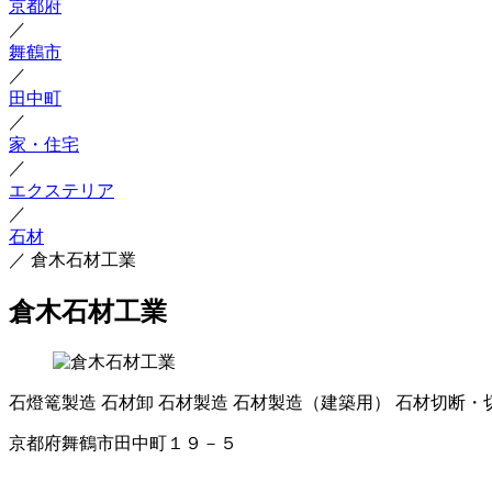
京都府
／
舞鶴市
／
田中町
／
家・住宅
／
エクステリア
／
石材
／
倉木石材工業
倉木石材工業
石燈篭製造
石材卸
石材製造
石材製造（建築用）
石材切断・
京都府舞鶴市田中町１９－５