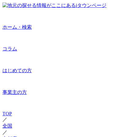
ホーム・検索
コラム
はじめての方
事業主の方
TOP
／
全国
／