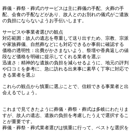
葬儀・葬祭・葬式のサービスは主に葬儀の手配、火葬の手
配、会食の手配などがあり、故人とのお別れの儀式がご遺族
の負担にならないようお手伝いします。
サービスや事業者選びの観点
対応範囲：故人の遺志を尊重して送り出すため、宗教、宗派
や家族葬儀、自然葬などにも対応できるか事前に確認する
価格の透明性：出費がかさまないよう、祭壇や香典返しの値
段など価格を明確に提示してくれる業者を選ぶ
迅速さ：精神的な遺族の負担を減らせるように、地元の評判
や口コミを参考に、急に訪れる出来事に素早く丁寧に対応で
きる業者を選ぶ
これらの観点から慎重に選ぶことで、信頼できる事業者と出
会えるでしょう。
これまで見てきたように葬儀・葬祭・葬式は多岐にわたりま
すが、故人の遺志、遺族の負担を考慮したうえで選択するこ
とが重要です。
葬儀・葬祭・葬式業者選びは慎重に行って、ベストな選択を