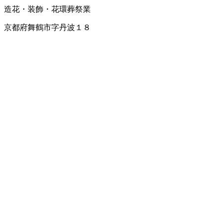
造花・装飾・花環
葬祭業
京都府舞鶴市字丹波１８