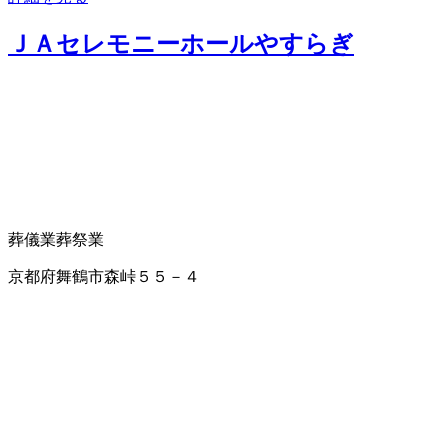
ＪＡセレモニーホールやすらぎ
葬儀業
葬祭業
京都府舞鶴市森峠５５－４