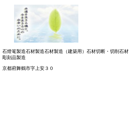
石燈篭製造
石材製造
石材製造（建築用）
石材切断・切削
石材
彫刻品製造
京都府舞鶴市字上安３０