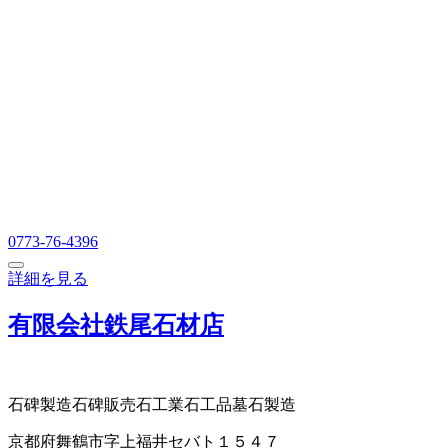
0773-76-4396
詳細を見る
有限会社鉄尾石材店
石碑製造
石碑販売
石工業
石工品
墓石製造
京都府舞鶴市字上福井セバト１５４７