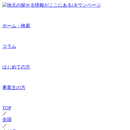
ホーム・検索
コラム
はじめての方
事業主の方
TOP
／
全国
／