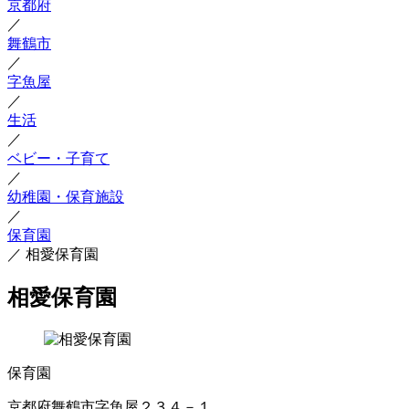
京都府
／
舞鶴市
／
字魚屋
／
生活
／
ベビー・子育て
／
幼稚園・保育施設
／
保育園
／
相愛保育園
相愛保育園
保育園
京都府舞鶴市字魚屋２３４－１