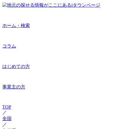
ホーム・検索
コラム
はじめての方
事業主の方
TOP
／
全国
／