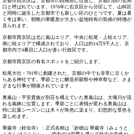
京都市西京区は、京都市の西南部に位置し、京都の西の玄関
口と呼ばれています。1976年に右京区から分区して、山科区
と同時に誕生した京都市でも新しい区のひとつです。夏は暑
く冬は寒い、朝晩の寒暖差が大きい盆地特有の気候の特徴が
見られます。
京都市西京区は北に嵐山エリア、中央に松尾・上桂エリア、
南に桂エリアで構成されており、人口は約14万9千人と、京
都市内で4番目に人口が多い行政区です。
京都市西京区の有名スポットをご紹介します。
松尾大社：701年に創建された、京都の中でも非常に古くか
らある神社です。季節ごとに醸造祈願祭や神幸祭など、さま
ざまな行事が開催されています。
奥嵐山：平安貴族が別荘を構えていた奥嵐山は、大堰川が流
れる嵐峡に位置します。季節ごとに表情が変わる奥嵐山は、
特に紅葉シーズンには木々が朱色に染まり、幻想的な景色を
楽しめます。
華厳寺（鈴虫寺）：正式名称は「妙徳山 華厳寺（みょうと