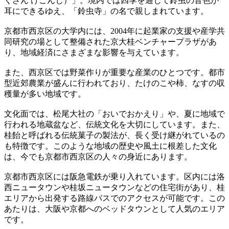
くざん けごんじ）」。境内では四季を通じて鈴虫の音色が
耳にできるゆえ、「鈴虫寺」の名で親しまれています。
京都市西京区の大学内には、2004年に起業家の支援や産学共
同研究の場として整備された京大桂ベンチャープラザがあ
り、地域経済にさまざまな影響を与えています。
また、西京区では野菜作りが重要な産業のひとつです。都市
型近郊農業が盛んに行われており、たけのこや柿、なすの収
穫量が多い地域です。
文化面では、松尾大社の「おいでおかえり」や、夏に地域で
行われる地蔵盆など、伝統文化を大切にしています。また、
桂飴と呼ばれる伝統菓子の製法が、長く受け継がれているの
も特徴です。このような地域の歴史や風土に根差した文化
は、今でも京都市西京区の人々の身近にあります。
京都市西京区には阪急電鉄が乗り入れています。区内には洛
西ニュータウンや桂坂ニュータウンなどの住宅街があり、桂
エリアから出発する路線バスでのアクセスが可能です。この
あたりは、大阪や京都へのベッドタウンとして人気のエリア
です。