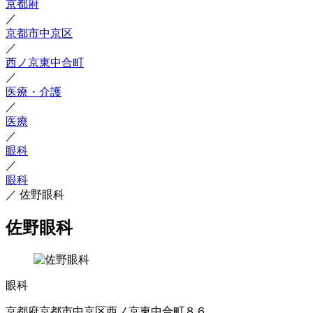
京都府
／
京都市中京区
／
西ノ京東中合町
／
医療・介護
／
医療
／
眼科
／
眼科
／
佐野眼科
佐野眼科
眼科
京都府京都市中京区西ノ京東中合町８６