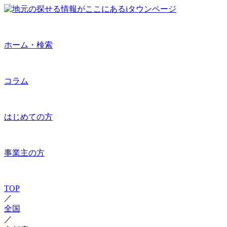
ホーム・検索
コラム
はじめての方
事業主の方
TOP
／
全国
／