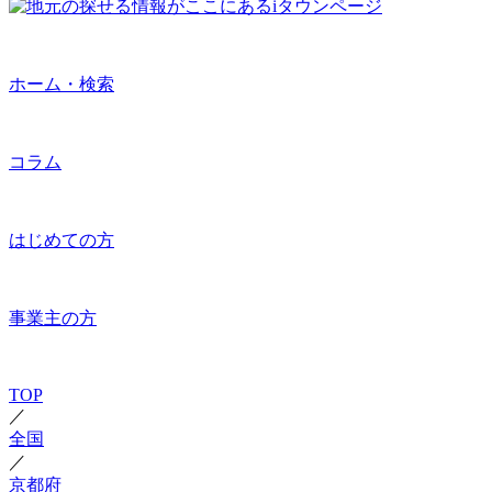
ホーム・検索
コラム
はじめての方
事業主の方
TOP
／
全国
／
京都府