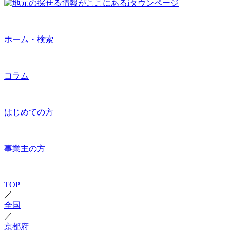
ホーム・検索
コラム
はじめての方
事業主の方
TOP
／
全国
／
京都府