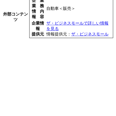
企
業
業
務
自動車＜販売＞
情
内
外部コンテン
報
容
ツ
企業情
ザ・ビジネスモールで詳しい情報
報
を見る
提供元
情報提供元：
ザ・ビジネスモール