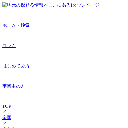
ホーム・検索
コラム
はじめての方
事業主の方
TOP
／
全国
／