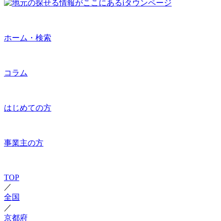
ホーム・検索
コラム
はじめての方
事業主の方
TOP
／
全国
／
京都府