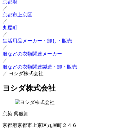
京都府
／
京都市上京区
／
丸屋町
／
生活用品メーカー・卸し・販売
／
服などの衣類関連メーカー
／
服などの衣類関連製造・卸・販売
／
ヨシダ株式会社
ヨシダ株式会社
京染
呉服卸
京都府京都市上京区丸屋町２４６