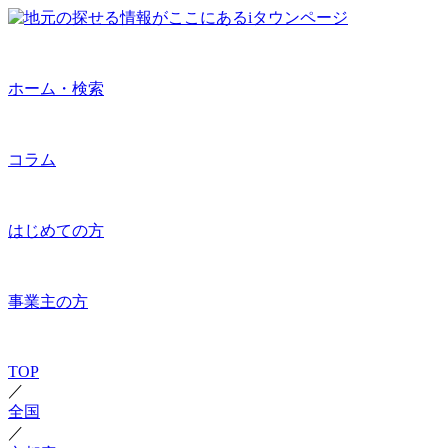
ホーム・検索
コラム
はじめての方
事業主の方
TOP
／
全国
／