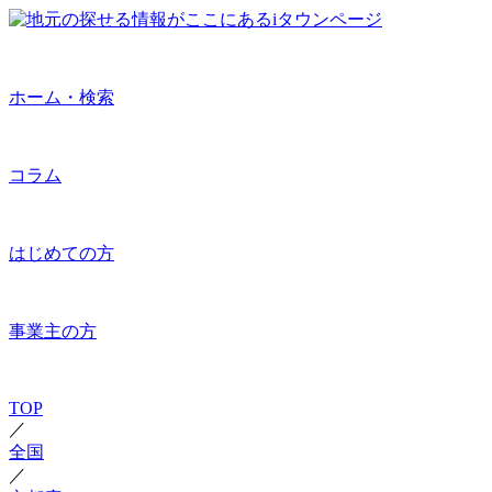
ホーム・検索
コラム
はじめての方
事業主の方
TOP
／
全国
／