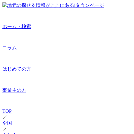
ホーム・検索
コラム
はじめての方
事業主の方
TOP
／
全国
／