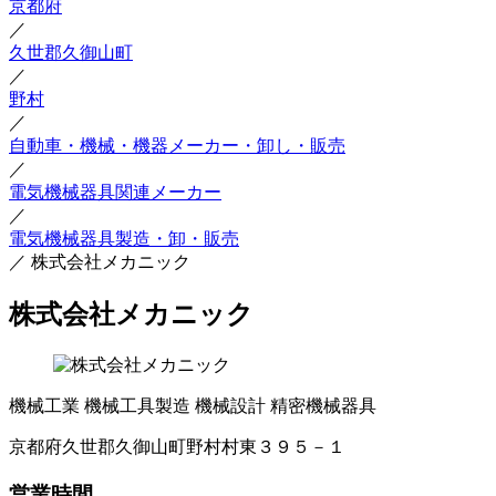
京都府
／
久世郡久御山町
／
野村
／
自動車・機械・機器メーカー・卸し・販売
／
電気機械器具関連メーカー
／
電気機械器具製造・卸・販売
／
株式会社メカニック
株式会社メカニック
機械工業
機械工具製造
機械設計
精密機械器具
京都府久世郡久御山町野村村東３９５－１
営業時間