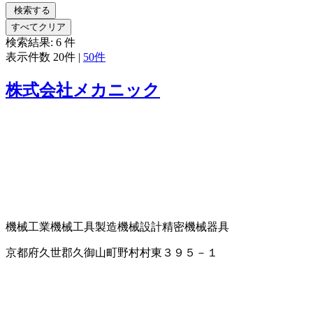
検索する
すべてクリア
検索結果:
6
件
表示件数
20件
|
50件
株式会社メカニック
機械工業
機械工具製造
機械設計
精密機械器具
京都府久世郡久御山町野村村東３９５－１