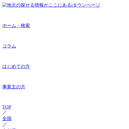
ホーム・検索
コラム
はじめての方
事業主の方
TOP
／
全国
／