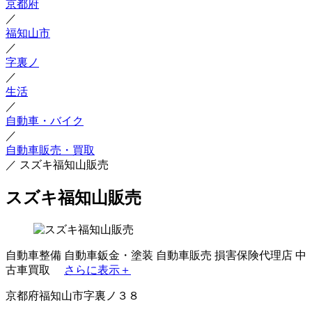
京都府
／
福知山市
／
字裏ノ
／
生活
／
自動車・バイク
／
自動車販売・買取
／
スズキ福知山販売
スズキ福知山販売
自動車整備
自動車鈑金・塗装
自動車販売
損害保険代理店
中
古車買取
さらに表示＋
京都府福知山市字裏ノ３８