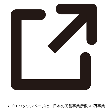
※1：iタウンページは、日本の民営事業所数516万事業