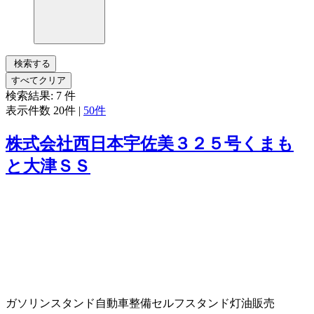
検索する
すべてクリア
検索結果:
7
件
表示件数
20件
|
50件
株式会社西日本宇佐美３２５号くまも
と大津ＳＳ
ガソリンスタンド
自動車整備
セルフスタンド
灯油販売