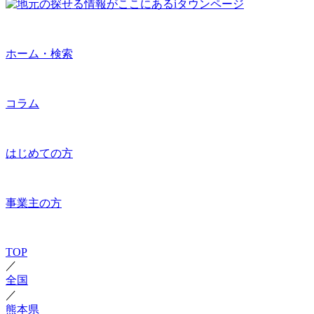
ホーム・検索
コラム
はじめての方
事業主の方
TOP
／
全国
／
熊本県