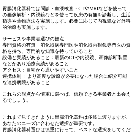
胃腸消化器科では問診・血液検査・CTやMRIなどを使って
の画像解析・内視鏡などを使って疾患の有無を診断し、生活
指導や薬物療法を実施します。必要に応じて内視鏡など外科
的治療も実施します。
サービスや事業者選びの観点
専門資格の有無：消化器病専門医や消化器内視鏡専門医の資
格を持ち、専門的な知識を持っていること
設備と実績があること：最新のCTや内視鏡、画像診断装置
などがあり治療実績があること
アクセス：自宅から通いやすいこと
連携体制 ：より高度な診療が必要になった場合に紹介可能
な連携病院があること
これらの観点から慎重に選べば、信頼できる事業者と出会え
るでしょう。
これまで見てきたように胃腸消化器科は多岐に渡りますが、
あなたのニーズに合わせた選択が重要です。
胃腸消化器科選びは慎重に行って、ベストな選択をしてくだ