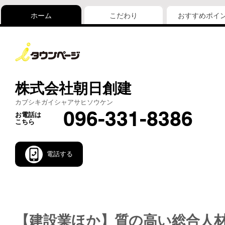
ホーム
こだわり
おすすめポイ
株式会社朝日創建
カブシキガイシャアサヒソウケン
096-331-8386
お電話は
こちら
電話する
【建設業ほか】質の高い総合人