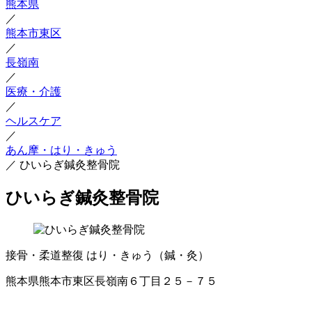
熊本県
／
熊本市東区
／
長嶺南
／
医療・介護
／
ヘルスケア
／
あん摩・はり・きゅう
／
ひいらぎ鍼灸整骨院
ひいらぎ鍼灸整骨院
接骨・柔道整復
はり・きゅう（鍼・灸）
熊本県熊本市東区長嶺南６丁目２５－７５