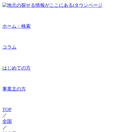
ホーム・検索
コラム
はじめての方
事業主の方
TOP
／
全国
／