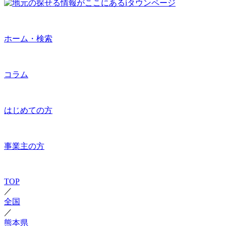
ホーム・検索
コラム
はじめての方
事業主の方
TOP
／
全国
／
熊本県