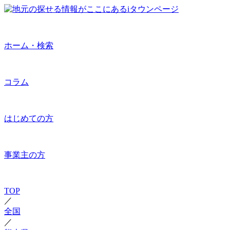
ホーム・検索
コラム
はじめての方
事業主の方
TOP
／
全国
／