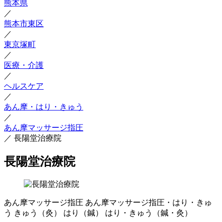
熊本県
／
熊本市東区
／
東京塚町
／
医療・介護
／
ヘルスケア
／
あん摩・はり・きゅう
／
あん摩マッサージ指圧
／
長陽堂治療院
長陽堂治療院
あん摩マッサージ指圧
あん摩マッサージ指圧・はり・きゅ
う
きゅう（灸）
はり（鍼）
はり・きゅう（鍼・灸）