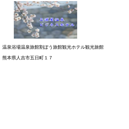
温泉浴場
温泉旅館
割ぽう旅館
観光ホテル
観光旅館
熊本県人吉市五日町１７