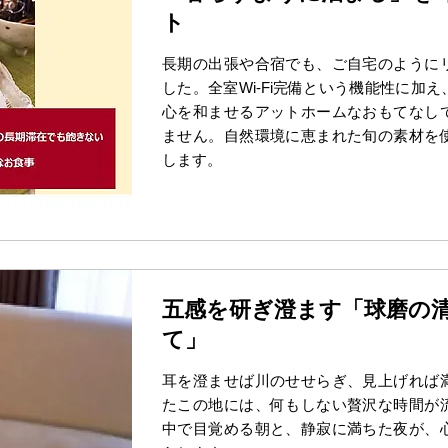
ト
長期の出張や合宿でも、ご自宅のように
した。全室Wi-Fi完備という機能性に加
心を和ませるアットホームなおもてなし
ません。自然環境に恵まれた旬の素材を
します。
五感を研ぎ澄ます「球磨の
て」
耳を澄ませば川のせせらぎ、見上げれば
たこの地には、何もしない贅沢な時間が
中で目覚める朝と、静寂に満ちた夜が、