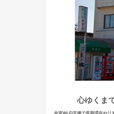
心ゆくま
全室Wi-Fi完備で長期滞在