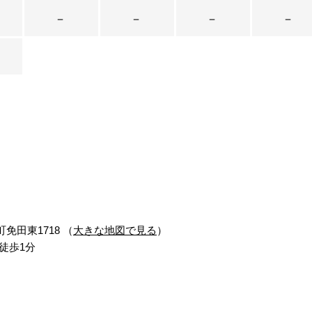
－
－
－
－
町免田東1718 （
大きな地図で見る
）
徒歩1分