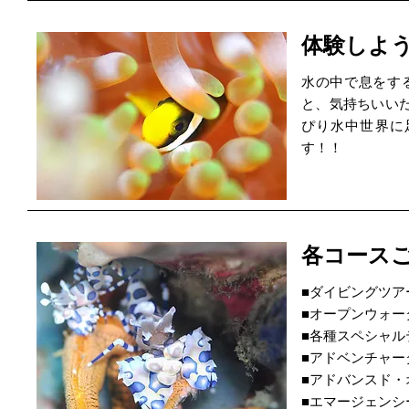
体験しよ
水の中で息をす
と、気持ちいい
ぴり水中世界に
す！！
各コース
■ダイビングツア
■オープンウォー
■各種スペシャル
■アドベンチャー
■アドバンスド
■エマージェンシ