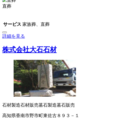
直葬
サービス
家族葬、直葬
詳細を見る
株式会社大石石材
石材製造
石材販売
墓石製造
墓石販売
高知県香南市野市町東佐古８９３－１