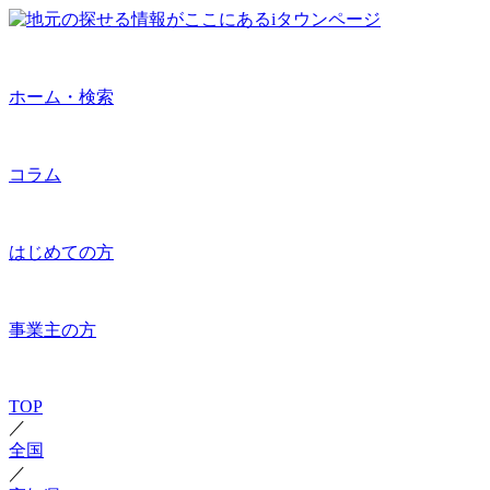
ホーム・検索
コラム
はじめての方
事業主の方
TOP
／
全国
／