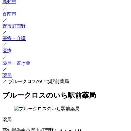
高知県
／
香南市
／
野市町西野
／
医療・介護
／
医療
／
薬局・置き薬
／
薬局
／
ブルークロスのいち駅前薬局
ブルークロスのいち駅前薬局
薬局
高知県香南市野市町西野５８７－２０