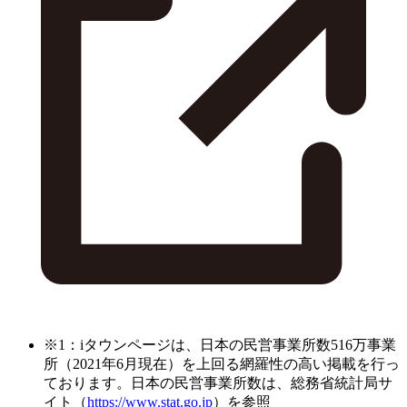
※1：iタウンページは、日本の民営事業所数516万事業
所（2021年6月現在）を上回る網羅性の高い掲載を行っ
ております。日本の民営事業所数は、総務省統計局サ
イト（
https://www.stat.go.jp
）を参照