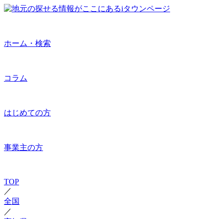
ホーム・検索
コラム
はじめての方
事業主の方
TOP
／
全国
／