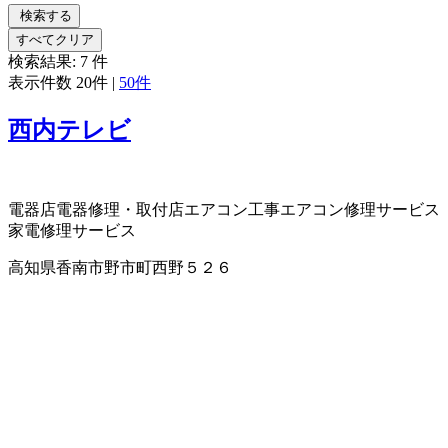
検索する
すべてクリア
検索結果:
7
件
表示件数
20件
|
50件
西内テレビ
電器店
電器修理・取付店
エアコン工事
エアコン修理サービス
家電修理サービス
高知県香南市野市町西野５２６