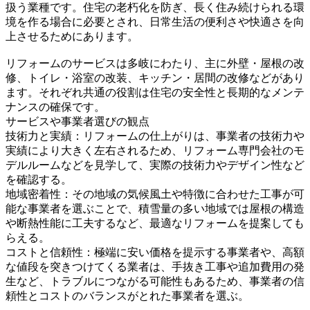
扱う業種です。住宅の老朽化を防ぎ、長く住み続けられる環
境を作る場合に必要とされ、日常生活の便利さや快適さを向
上させるためにあります。
リフォームのサービスは多岐にわたり、主に外壁・屋根の改
修、トイレ・浴室の改装、キッチン・居間の改修などがあり
ます。それぞれ共通の役割は住宅の安全性と長期的なメンテ
ナンスの確保です。
サービスや事業者選びの観点
技術力と実績：リフォームの仕上がりは、事業者の技術力や
実績により大きく左右されるため、リフォーム専門会社のモ
デルルームなどを見学して、実際の技術力やデザイン性など
を確認する。
地域密着性：その地域の気候風土や特徴に合わせた工事が可
能な事業者を選ぶことで、積雪量の多い地域では屋根の構造
や断熱性能に工夫するなど、最適なリフォームを提案しても
らえる。
コストと信頼性：極端に安い価格を提示する事業者や、高額
な値段を突きつけてくる業者は、手抜き工事や追加費用の発
生など、トラブルにつながる可能性もあるため、事業者の信
頼性とコストのバランスがとれた事業者を選ぶ。