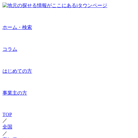
ホーム・検索
コラム
はじめての方
事業主の方
TOP
／
全国
／