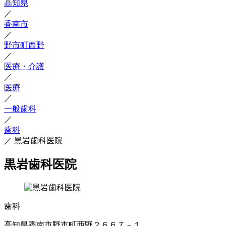
高知県
／
香南市
／
野市町西野
／
医療・介護
／
医療
／
一般歯科
／
歯科
／
黒岩歯科医院
黒岩歯科医院
歯科
高知県香南市野市町西野２６６７－１