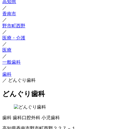
高知県
／
香南市
／
野市町西野
／
医療・介護
／
医療
／
一般歯科
／
歯科
／
どんぐり歯科
どんぐり歯科
歯科
歯科口腔外科
小児歯科
高知県香南市野市町西野２２７－１