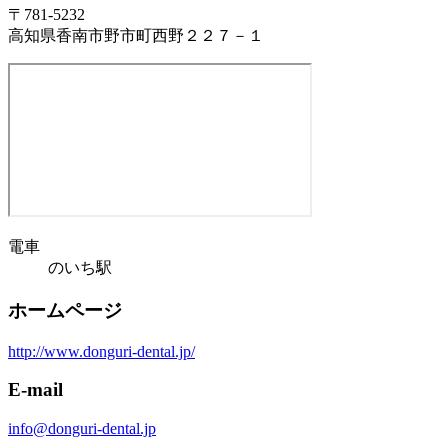
〒781-5232
高知県香南市野市町西野２２７－１
電車
のいち駅
ホームページ
http://www.donguri-dental.jp/
E-mail
info@donguri-dental.jp