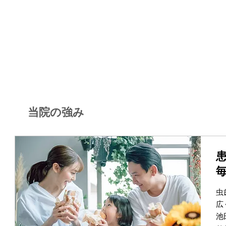
当院の強み
虫
広
池