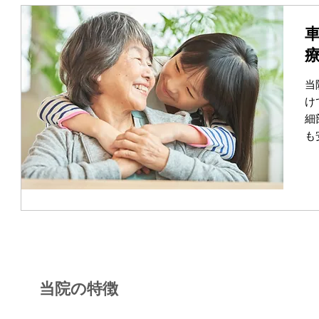
当
け
細
も
当院の特徴