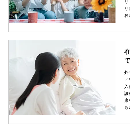
り
り
お
外
ア
入
診
康
も