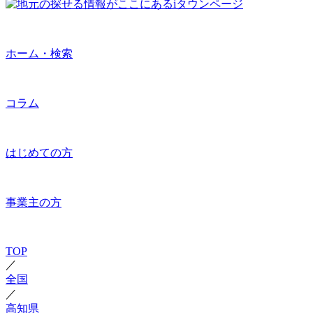
ホーム・検索
コラム
はじめての方
事業主の方
TOP
／
全国
／
高知県