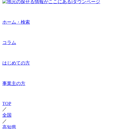
ホーム・検索
コラム
はじめての方
事業主の方
TOP
／
全国
／
高知県